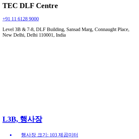
TEC DLF Centre
+91 11 6128 9000
Level 3B & 7-8, DLF Building, Sansad Marg, Connaught Place,
New Delhi, Delhi 110001, India
L3B, 행사장
행사장 크기: 103 제곱미터