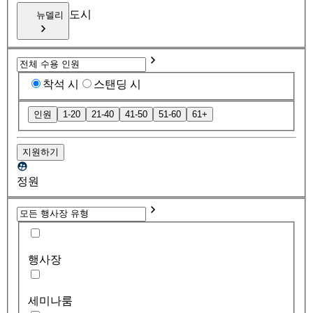
도시
뉴델리
착석 시
스탠딩 시
인원
1-20
21-40
41-50
51-60
61+
지원하기
정원
행사장
세미나룸