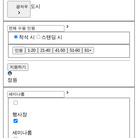
도시
광저우
착석 시
스탠딩 시
인원
1-20
21-40
41-50
51-60
61+
지원하기
정원
행사장
세미나룸