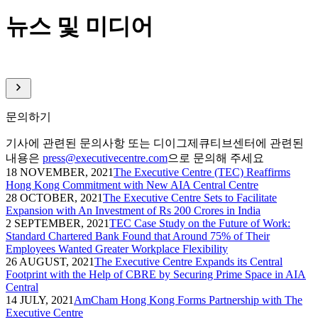
뉴스 및 미디어
디이그제큐티브센터에 관련된 최근 기사를 확인해 보세요
문의하기
기사에 관련된 문의사항 또는 디이그제큐티브센터에 관련된
내용은
press@executivecentre.com
으로 문의해 주세요
18 NOVEMBER, 2021
The Executive Centre (TEC) Reaffirms
Hong Kong Commitment with New AIA Central Centre
28 OCTOBER, 2021
The Executive Centre Sets to Facilitate
Expansion with An Investment of Rs 200 Crores in India
2 SEPTEMBER, 2021
TEC Case Study on the Future of Work:
Standard Chartered Bank Found that Around 75% of Their
Employees Wanted Greater Workplace Flexibility
26 AUGUST, 2021
The Executive Centre Expands its Central
Footprint with the Help of CBRE by Securing Prime Space in AIA
Central
14 JULY, 2021
AmCham Hong Kong Forms Partnership with The
Executive Centre