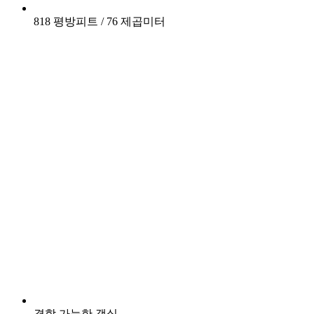
818 평방피트 / 76 제곱미터
결합 가능한 객실