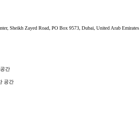
enter, Sheikh Zayed Road, PO Box 9573, Dubai, United Arab Emirates
 공간
찬 공간