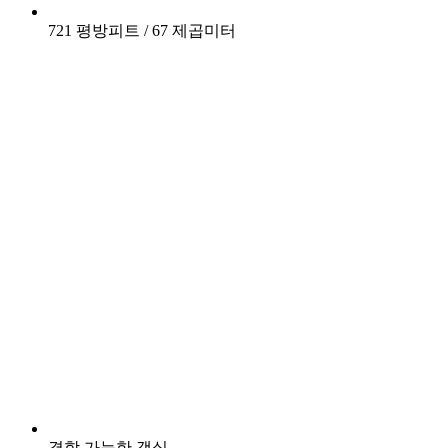
721 평방피트 / 67 제곱미터
결합 가능한 객실