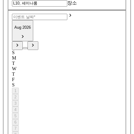
장소
Aug 2026
S
M
T
W
T
F
S
1
2
3
4
5
6
7