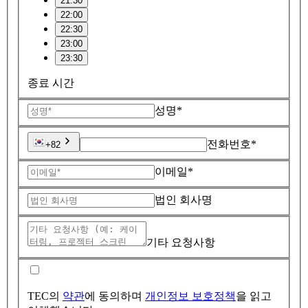
21:30
22:00
22:30
23:00
23:30
종료 시간
성명*
전화번호*
+82
이메일*
법인 회사명
기타 요청사항
TEC의
약관
에 동의하며
개인정보 보호정책
을 읽고