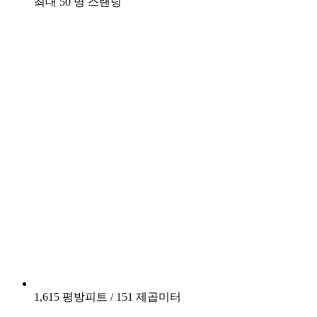
최대 50 명 스탠딩
1,615 평방피트 / 151 제곱미터