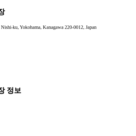
사장
i, Nishi-ku, Yokohama, Kanagawa 220-0012, Japan
행사장 정보