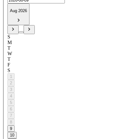
Aug 2026
S
M
T
W
T
F
S
1
2
3
4
5
6
7
8
9
10