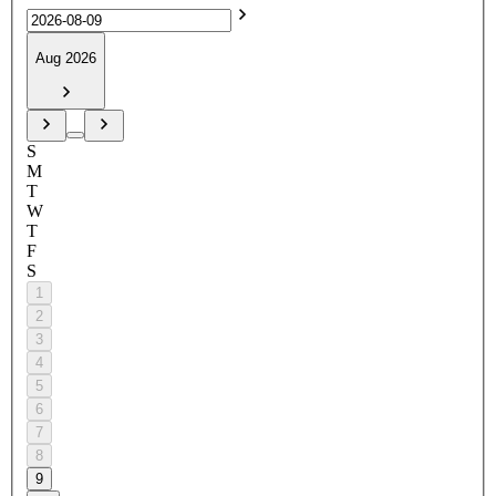
Aug 2026
S
M
T
W
T
F
S
1
2
3
4
5
6
7
8
9