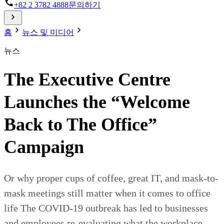
+82 2 3782 4888
문의하기
홈
뉴스 및 미디어
뉴스
The Executive Centre
Launches the “Welcome
Back to The Office”
Campaign
Or why proper cups of coffee, great IT, and mask-to-
mask meetings still matter when it comes to office
life The COVID-19 outbreak has led to businesses
and employees re-evaluating what the workplace