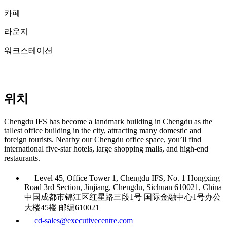
카페
라운지
워크스테이션
위치
Chengdu IFS has become a landmark building in Chengdu as the
tallest office building in the city, attracting many domestic and
foreign tourists. Nearby our Chengdu office space, you’ll find
international five-star hotels, large shopping malls, and high-end
restaurants.
Level 45, Office Tower 1, Chengdu IFS, No. 1 Hongxing
Road 3rd Section, Jinjiang, Chengdu, Sichuan 610021, China
中国成都市锦江区红星路三段1号 国际金融中心1号办公
大楼45楼 邮编610021
cd-sales@executivecentre.com