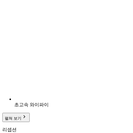
초고속 와이파이
펼쳐 보기
리셉션