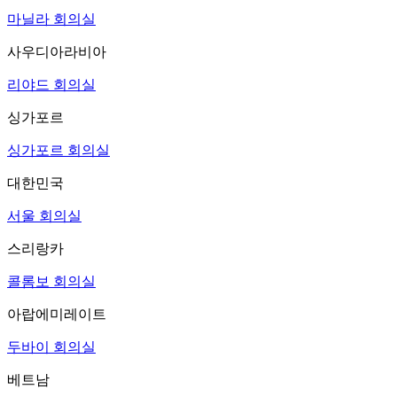
마닐라 회의실
사우디아라비아
리야드 회의실
싱가포르
싱가포르 회의실
대한민국
서울 회의실
스리랑카
콜롬보 회의실
아랍에미레이트
두바이 회의실
베트남