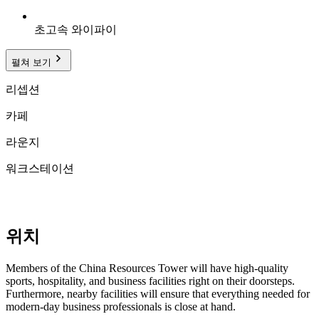
초고속 와이파이
펼쳐 보기
리셉션
카페
라운지
워크스테이션
위치
Members of the China Resources Tower will have high-quality
sports, hospitality, and business facilities right on their doorsteps.
Furthermore, nearby facilities will ensure that everything needed for
modern-day business professionals is close at hand.