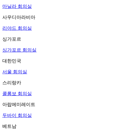
마닐라 회의실
사우디아라비아
리야드 회의실
싱가포르
싱가포르 회의실
대한민국
서울 회의실
스리랑카
콜롬보 회의실
아랍에미레이트
두바이 회의실
베트남