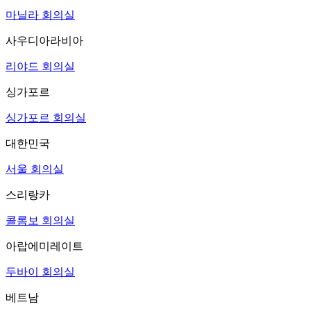
마닐라 회의실
사우디아라비아
리야드 회의실
싱가포르
싱가포르 회의실
대한민국
서울 회의실
스리랑카
콜롬보 회의실
아랍에미레이트
두바이 회의실
베트남