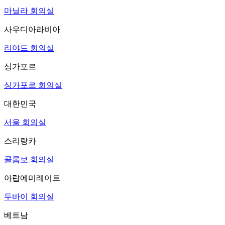
마닐라 회의실
사우디아라비아
리야드 회의실
싱가포르
싱가포르 회의실
대한민국
서울 회의실
스리랑카
콜롬보 회의실
아랍에미레이트
두바이 회의실
베트남