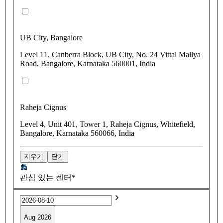
UB City, Bangalore
Level 11, Canberra Block, UB City, No. 24 Vittal Mallya
Road, Bangalore, Karnataka 560001, India
Raheja Cignus
Level 4, Unit 401, Tower 1, Raheja Cignus, Whitefield,
Bangalore, Karnataka 560066, India
지우기
닫기
관심 있는 센터*
Aug 2026