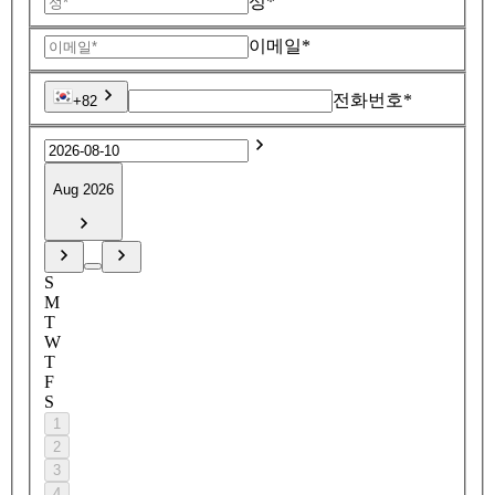
성*
이메일*
전화번호*
+82
Aug 2026
S
M
T
W
T
F
S
1
2
3
4