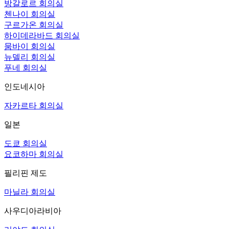
방갈로르 회의실
첸나이 회의실
구르가온 회의실
하이데라바드 회의실
뭄바이 회의실
뉴델리 회의실
푸네 회의실
인도네시아
자카르타 회의실
일본
도쿄 회의실
요코하마 회의실
필리핀 제도
마닐라 회의실
사우디아라비아