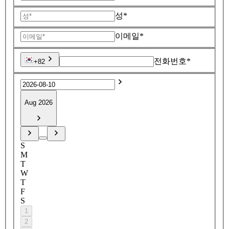
성*
이메일*
전화번호*
+82
Aug 2026
S
M
T
W
T
F
S
1
2