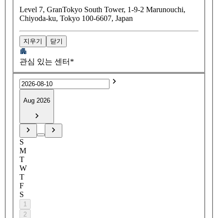
Level 7, GranTokyo South Tower, 1-9-2 Marunouchi,
Chiyoda-ku, Tokyo 100-6607, Japan
지우기
닫기
관심 있는 센터*
Aug 2026
S
M
T
W
T
F
S
1
2