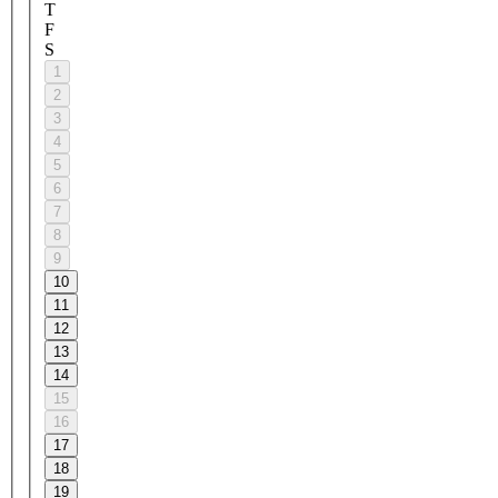
T
F
S
1
2
3
4
5
6
7
8
9
10
11
12
13
14
15
16
17
18
19