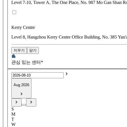
Level 7-10, Tower A, The One Place, No. 987 Mo Gan Shan R
Kerry Centre
Level 8, Hangzhou Kerry Centre Office Building, No. 385 Yan
지우기
닫기
관심 있는 센터*
Aug 2026
S
M
T
W