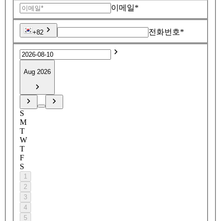
이메일*
전화번호*
+82
Aug 2026
S
M
T
W
T
F
S
1
2
3
4
5