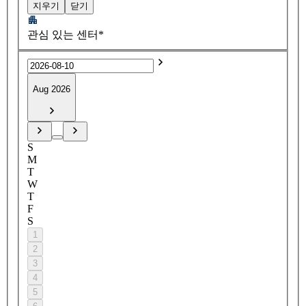
지우기
닫기
관심 있는 센터*
Aug 2026
S
M
T
W
T
F
S
1
2
3
4
5